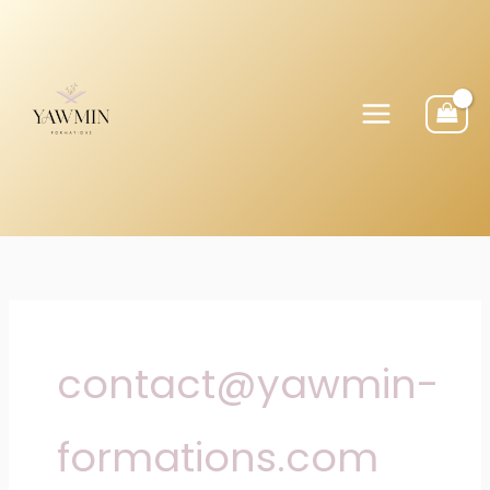
Aller
au
contenu
contact@yawmin-
formations.com